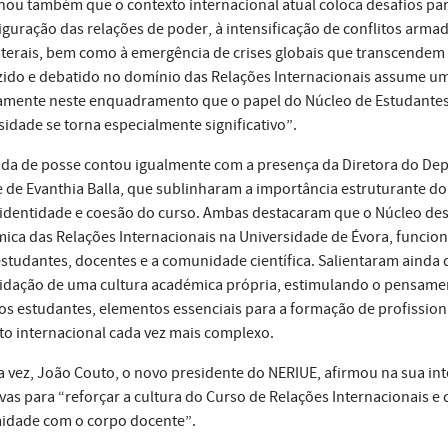
hou também que o contexto internacional atual coloca desafios par
iguração das relações de poder, à intensificação de conflitos ar
aterais, bem como à emergência de crises globais que transcendem 
ido e debatido no domínio das Relações Internacionais assume uma
amente neste enquadramento que o papel do Núcleo de Estudantes 
sidade se torna especialmente significativo”.
da de posse contou igualmente com a presença da Diretora do De
e de Evanthia Balla, que sublinharam a importância estruturante d
 identidade e coesão do curso. Ambas destacaram que o Núcleo d
ica das Relações Internacionais na Universidade de Évora, funcio
estudantes, docentes e a comunidade científica. Salientaram ainda 
idação de uma cultura académica própria, estimulando o pensament
dos estudantes, elementos essenciais para a formação de profissio
to internacional cada vez mais complexo.
a vez, João Couto, o novo presidente do NERIUE, afirmou na sua in
tivas para “reforçar a cultura do Curso de Relações Internacionais e
idade com o corpo docente”.