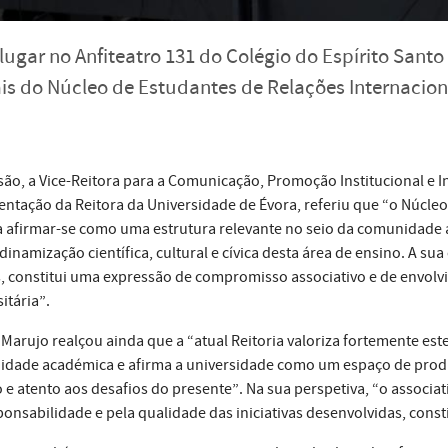
lugar no Anfiteatro 131 do Colégio do Espírito San
is do Núcleo de Estudantes de Relações Internacion
são, a Vice-Reitora para a Comunicação, Promoção Institucional 
entação da Reitora da Universidade de Évora, referiu que “o Núcle
a afirmar-se como uma estrutura relevante no seio da comunidade 
 dinamização científica, cultural e cívica desta área de ensino. A s
, constitui uma expressão de compromisso associativo e de envolv
itária”.
Marujo realçou ainda que a “atual Reitoria valoriza fortemente este 
dade académica e afirma a universidade como um espaço de produ
e atento aos desafios do presente”. Na sua perspetiva, “o associ
ponsabilidade e pela qualidade das iniciativas desenvolvidas, consti