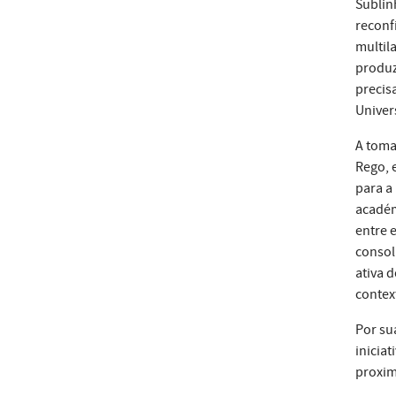
Sublin
reconf
multil
produz
precis
Univer
A toma
Rego, 
para a
académ
entre 
consol
ativa 
contex
Por su
inicia
proxim