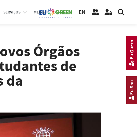
EN
SERVIÇOS
MEDIA
Eu Quero
novos Órgãos
studantes de
s da
Eu Sou