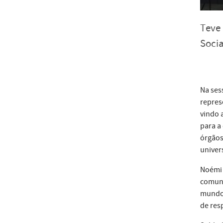
Teve 
Socia
Na ses
repres
vindo 
para a
órgãos
univers
Noémi 
comuni
mundo 
de res