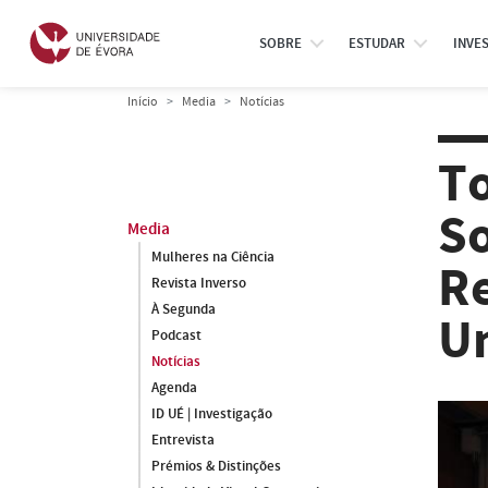
SOBRE
ESTUDAR
INVE
Início
Media
Notícias
T
So
Media
Mulheres na Ciência
Re
Revista Inverso
À Segunda
Un
Podcast
Notícias
Agenda
ID UÉ | Investigação
Entrevista
Prémios & Distinções