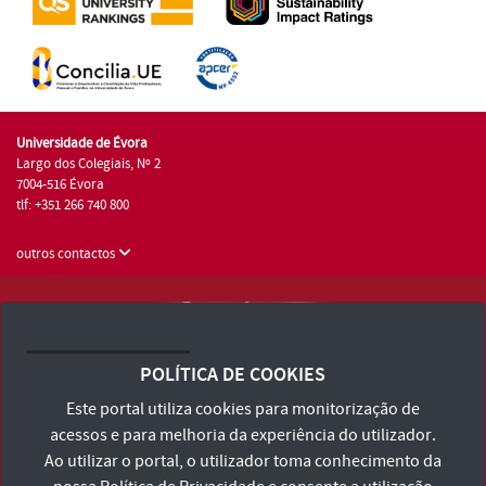
Universidade de Évora
Largo dos Colegiais, Nº 2
7004-516 Évora
tlf: +351 266 740 800
outros contactos
Universidade de Évora © 2026
Consulte os Termos e Condições e Política de Privacidade
POLÍTICA DE COOKIES
Declaração de Acessibilidade
Este portal utiliza cookies para monitorização de
acessos e para melhoria da experiência do utilizador.
Ao utilizar o portal, o utilizador toma conhecimento da