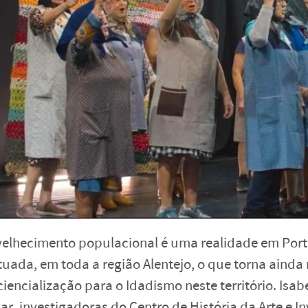
velhecimento populacional é uma realidade em Port
uada, em toda a região Alentejo, o que torna aind
iencialização para o Idadismo neste território. Isab
ar, investigadoras do Centro de História da Arte e In