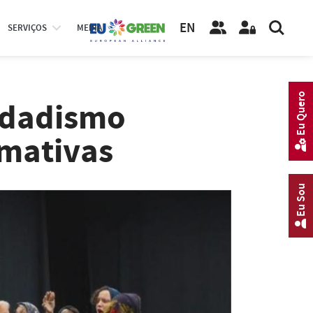
EN
SERVIÇOS
MEDIA
Eu Quero
 Idadismo
rmativas
Eu Sou