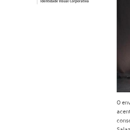
Identidade Visual Corporativa
O en
acent
consc
Salaz