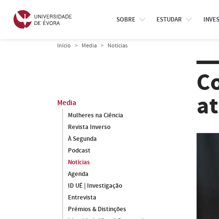
SOBRE
ESTUDAR
INVE
Início
Media
Notícias
Co
at
Media
Mulheres na Ciência
Revista Inverso
À Segunda
Podcast
Notícias
Agenda
ID UÉ | Investigação
Entrevista
Prémios & Distinções