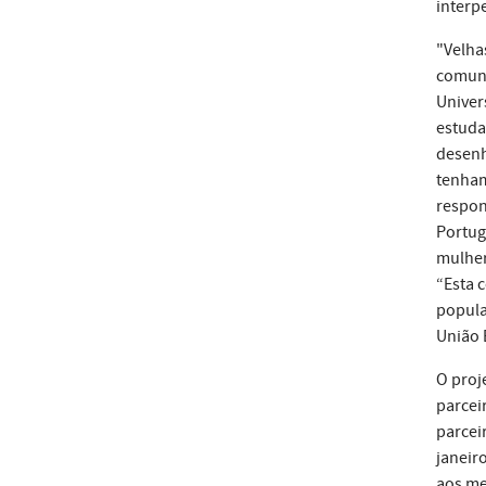
interp
"Velha
comuni
Univer
estuda
desenh
tenham
respon
Portug
mulher
“Esta 
popula
União 
O proj
parcei
parcei
janeir
aos me