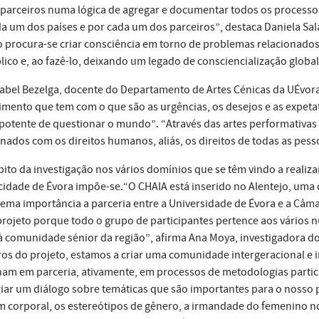
 parceiros numa lógica de agregar e documentar todos os processo
a um dos países e por cada um dos parceiros”, destaca Daniela Sala
o procura-se criar consciência em torno de problemas relacionad
lico e, ao fazê-lo, deixando um legado de consciencialização global
sabel Bezelga, docente do Departamento de Artes Cénicas da UÉvora 
imento que tem com o que são as urgências, os desejos e as expeta
potente de questionar o mundo”. “Através das artes performativa
onados com os direitos humanos, aliás, os direitos de todas as pess
ito da investigação nos vários domínios que se têm vindo a realiz
cidade de Évora impõe-se.“O CHAIA está inserido no Alentejo, uma d
rema importância a parceria entre a Universidade de Évora e a Câ
projeto porque todo o grupo de participantes pertence aos vários 
à comunidade sénior da região”, afirma Ana Moya, investigadora d
ros do projeto, estamos a criar uma comunidade intergeracional e 
ham em parceria, ativamente, em processos de metodologias partici
riar um diálogo sobre temáticas que são importantes para o nosso pr
 corporal, os estereótipos de gênero, a irmandade do femenino no