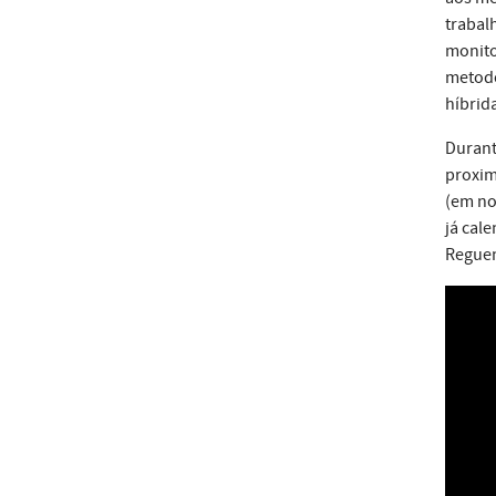
trabal
monito
metodo
híbrid
Durant
proxim
(em no
já cal
Reguen