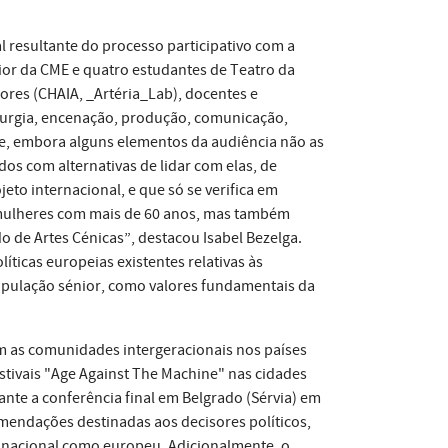
 resultante do processo participativo com a
or da CME e quatro estudantes de Teatro da
ores (CHAIA, _Artéria_Lab), docentes e
aturgia, encenação, produção, comunicação,
e, embora alguns elementos da audiência não as
s com alternativas de lidar com elas, de
to internacional, e que só se verifica em
 mulheres com mais de 60 anos, mas também
o de Artes Cénicas”, destacou Isabel Bezelga.
íticas europeias existentes relativas às
pulação sénior, como valores fundamentais da
com as comunidades intergeracionais nos países
estivais "Age Against The Machine" nas cidades
ante a conferência final em Belgrado (Sérvia) em
mendações destinadas aos decisores políticos,
el nacional como europeu. Adicionalmente, o