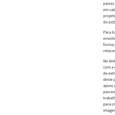
países
em cad
projet
do púb
Para I
envolv
forma 
relaci
No âmb
com a 
de ext
deste 
apoio 
parcei
trabal
para c
imagem