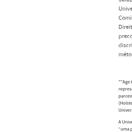
Unive
Comi
Direi
preco
discr
métod
""Age 
repres
parcei
(Holst
Univer
A Univ
“uma p