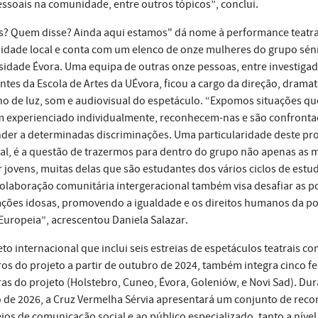
essoais na comunidade, entre outros tópicos”, conclui.
s? Quem disse? Ainda aqui estamos" dá nome à performance teatral
dade local e conta com um elenco de onze mulheres do grupo séni
sidade Évora. Uma equipa de outras onze pessoas, entre investigad
ntes da Escola de Artes da UÉvora, ficou a cargo da direção, dram
o de luz, som e audiovisual do espetáculo. “Expomos situações qu
 experienciado individualmente, reconhecem-nas e são confrontado
der a determinadas discriminações. Uma particularidade deste proje
al, é a questão de trazermos para dentro do grupo não apenas as
 jovens, muitas delas que são estudantes dos vários ciclos de estud
colaboração comunitária intergeracional também visa desafiar as pol
ções idosas, promovendo a igualdade e os direitos humanos da po
Europeia”, acrescentou Daniela Salazar.
eto internacional que inclui seis estreias de espetáculos teatrais 
ros do projeto a partir de outubro de 2024, também integra cinco f
ras do projeto (Holstebro, Cuneo, Évora, Goleniów, e Novi Sad). Dur
o de 2026, a Cruz Vermelha Sérvia apresentará um conjunto de reco
ios de comunicação social e ao público especializado, tanto a nív