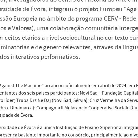
rsidade de Évora, integram o projeto Europeu "Age
ssão Europeia no âmbito do programa CERV - Rede 
tos e Valores), uma colaboração comunitária interge
nceitos etários a nível sociocultural no contexto e
iminatórias e de género relevantes, através da ling
os interativos performativos.
Against The Machine" arrancou oficialmente em abril de 2024, em N
entantes dos seis países participantes: Novi Sad – Fundação Capital
ro líder; Trupa Drz Ne Daj (Novi Sad, Sérvia); Cruz Vermelha da Sérv
ebro, Dinamarca); Compagnia Il Melarancio Cooperativa Sociale (Cune
sidade de Évora.
ersidade de Évora é a única Instituição de Ensino Superior a integra
resença bastante importante no consórcio, principalmente ao nível 