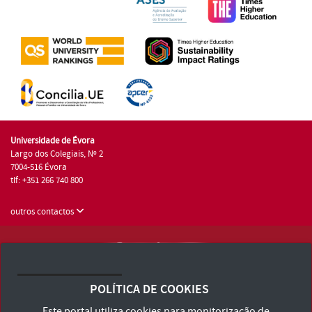
Universidade de Évora
Largo dos Colegiais, Nº 2
7004-516 Évora
tlf: +351 266 740 800
outros contactos
Universidade de Évora © 2026
Consulte os Termos e Condições e Política de Privacidade
POLÍTICA DE COOKIES
Declaração de Acessibilidade
Este portal utiliza cookies para monitorização de