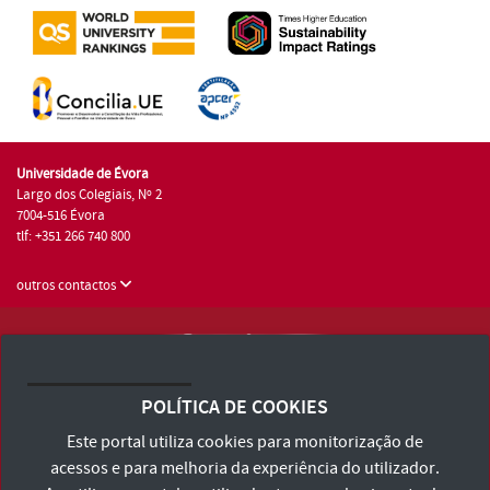
Universidade de Évora
Largo dos Colegiais, Nº 2
7004-516 Évora
tlf: +351 266 740 800
outros contactos
Universidade de Évora © 2026
Consulte os Termos e Condições e Política de Privacidade
POLÍTICA DE COOKIES
Declaração de Acessibilidade
Este portal utiliza cookies para monitorização de
acessos e para melhoria da experiência do utilizador.