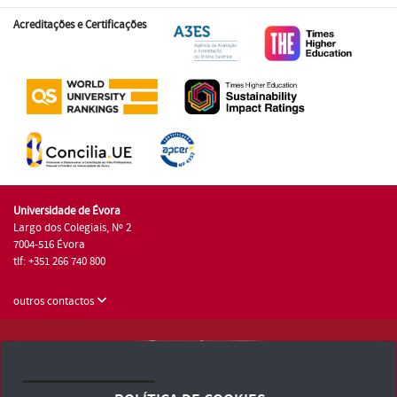
Acreditações e Certificações
Universidade de Évora
Largo dos Colegiais, Nº 2
7004-516 Évora
tlf: +351 266 740 800
outros contactos
Universidade de Évora © 2026
Consulte os Termos e Condições e Política de Privacidade