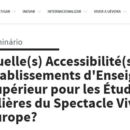
STIGAR
INOVAR
INTERNACIONALIZAR
VIVER A UÉVORA
inário
elle(s) Accessibilité(
tablissements d'Ense
périeur pour les Étud
lières du Spectacle V
urope?