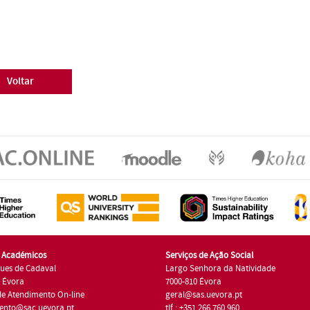
Voltar
s Académicos
Serviços de Ação Social
ues de Cadaval
Largo Senhora da Natividade
7 Évora
7000-810 Évora
de Atendimento On-line
geral@sas.uevora.pt
ento@sac.uevora.pt
tlf.: +351 266 760 960