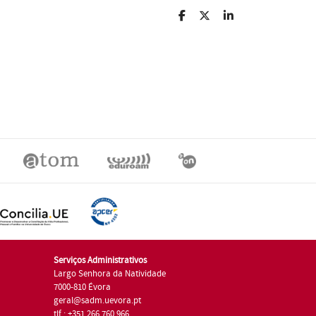
Serviços Administrativos
Largo Senhora da Natividade
7000-810 Évora
geral@sadm.uevora.pt
tlf.: +351 266 760 966