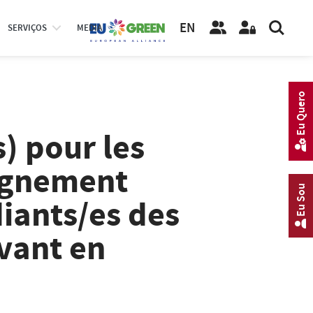
EN
SERVIÇOS
MEDIA
Eu Quero
s) pour les
ignement
Eu Sou
iants/es des
ivant en