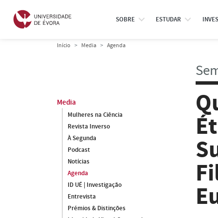
SOBRE
ESTUDAR
INVE
Início
Media
Agenda
Sem
Qu
Media
Mulheres na Ciência
É
Revista Inverso
À Segunda
Su
Podcast
Notícias
Fi
Agenda
ID UÉ | Investigação
E
Entrevista
Prémios & Distinções