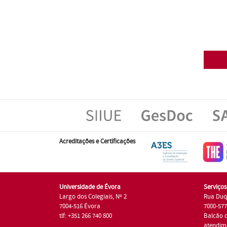
Acreditações e Certificações
Universidade de Évora
Serviço
Largo dos Colegiais, Nº 2
Rua Duq
7004-516 Évora
7000-57
tlf: +351 266 740 800
Balcão 
atendim