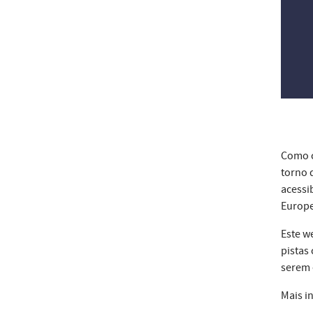
Como c
torno 
acessi
Europe
Este w
pistas
serem 
Mais i