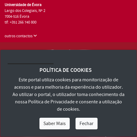
Universidade de Évora
Largo dos Colegiais, Nº 2
7004-516 Évora
tlf: +351 266 740 800
outros contactos
Universidade de Évora © 2026
Consulte os Termos e Condições e Política de Privacidade
POLÍTICA DE COOKIES
Declaração de Acessibilidade
Este portal utiliza cookies para monitorização de
acessos e para melhoria da experiência do utilizador.
Ao utilizar o portal, o utilizador toma conhecimento da
nossa
Política de Privacidade
e consente a utilização
de cookies.
Saber Mais
Fechar
Eu Sou
Eu Quero