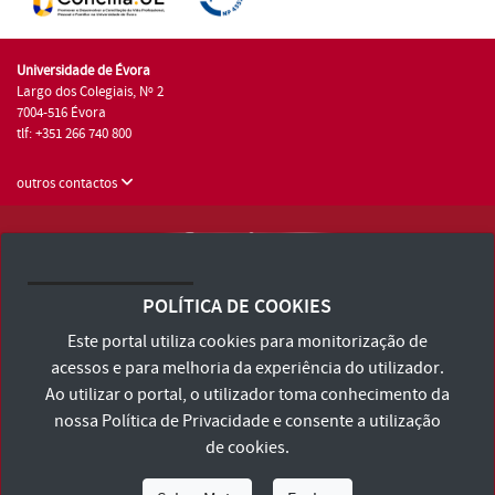
Universidade de Évora
Largo dos Colegiais, Nº 2
7004-516 Évora
tlf: +351 266 740 800
outros contactos
Universidade de Évora © 2026
Consulte os Termos e Condições e Política de Privacidade
POLÍTICA DE COOKIES
Declaração de Acessibilidade
Este portal utiliza cookies para monitorização de
acessos e para melhoria da experiência do utilizador.
Ao utilizar o portal, o utilizador toma conhecimento da
nossa
Política de Privacidade
e consente a utilização
de cookies.