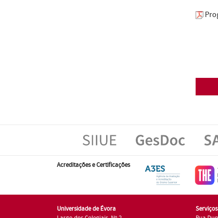
Pro
Acreditações e Certificações
Universidade de Évora
Serviço
Largo dos Colegiais, Nº 2
Rua Duq