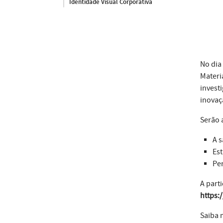
Identidade Visual Corporativa
No dia
Materi
invest
inovaç
Serão 
A s
Est
Per
A parti
https:
Saiba 