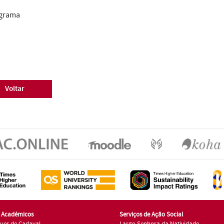
grama
Voltar
s Académicos
Serviços de Ação Social
ues de Cadaval
Largo Senhora da Natividade