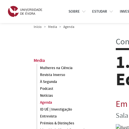
SOBRE
ESTUDAR
INVE
Início
Media
Agenda
Con
1
Media
Mulheres na Ciência
E
Revista Inverso
À Segunda
Podcast
Notícias
Em 
Agenda
ID UÉ | Investigação
Sala
Entrevista
Prémios & Distinções