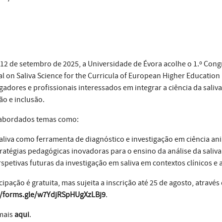
 12 de setembro de 2025, a Universidade de Évora acolhe o 1.º Congr
al on Saliva Science for the Curricula of European Higher Education
igadores e profissionais interessados em integrar a ciência da saliv
ão e inclusão.
abordados temas como:
aliva como ferramenta de diagnóstico e investigação em ciência a
ratégias pedagógicas inovadoras para o ensino da análise da saliva
spetivas futuras da investigação em saliva em contextos clínicos e
cipação é gratuita, mas sujeita a inscrição até 25 de agosto, através
//forms.gle/w7YdjRSpHUgXzLBj9
.
mais
aqui
.