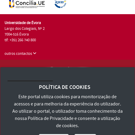
Universidade de Évora
Largo dos Colegiais, Nº 2
7004-516 Évora
tlf: +351 266 740 800
outros contactos
Universidade de Évora © 2026
Consulte os Termos e Condições e Política de Privacidade
POLÍTICA DE COOKIES
Declaração de Acessibilidade
Este portal utiliza cookies para monitorização de
acessos e para melhoria da experiência do utilizador.
Ao utilizar o portal, o utilizador toma conhecimento da
nossa
Política de Privacidade
e consente a utilização
de cookies.