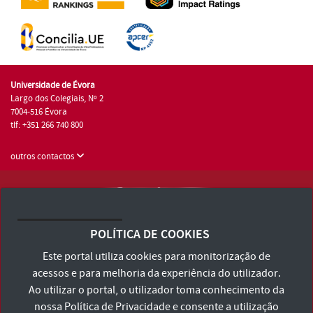
Universidade de Évora
Largo dos Colegiais, Nº 2
7004-516 Évora
tlf: +351 266 740 800
outros contactos
Universidade de Évora © 2026
Consulte os Termos e Condições e Política de Privacidade
POLÍTICA DE COOKIES
Declaração de Acessibilidade
Este portal utiliza cookies para monitorização de
acessos e para melhoria da experiência do utilizador.
Ao utilizar o portal, o utilizador toma conhecimento da
nossa
Política de Privacidade
e consente a utilização