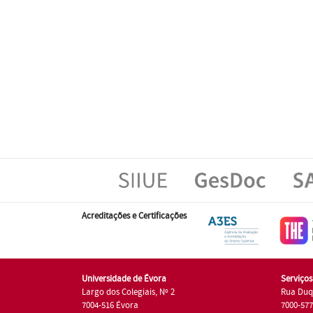
Acreditações e Certificações
Universidade de Évora
Serviço
Largo dos Colegiais, Nº 2
Rua Duq
7004-516 Évora
7000-57