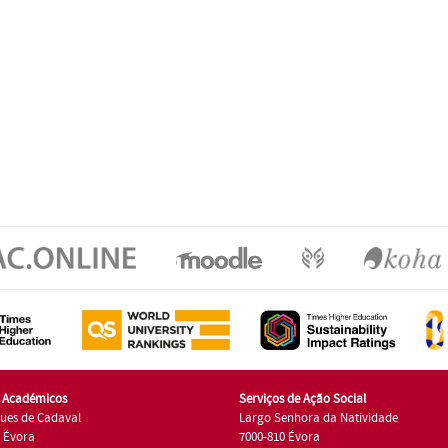
s Académicos
Serviços de Ação Social
ues de Cadaval
Largo Senhora da Natividade
7 Évora
7000-810 Évora