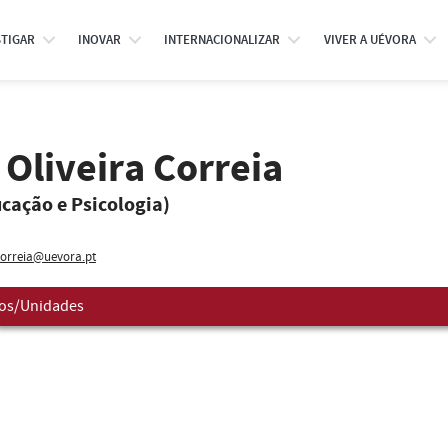
STIGAR
INOVAR
INTERNACIONALIZAR
VIVER A UÉVORA
Oliveira Correia
ucação e Psicologia)
orreia@uevora.pt
os/Unidades