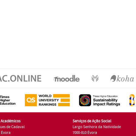
s Académicos
Serviços de Ação Social
ues de Cadaval
Largo Senhora da Natividade
7 Évora
7000-810 Évora