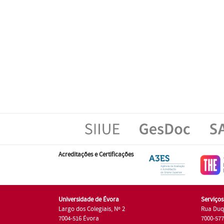
Acreditações e Certificações
Universidade de Évora
Serviço
Largo dos Colegiais, Nº 2
Rua Duq
7004-516 Évora
7000-57