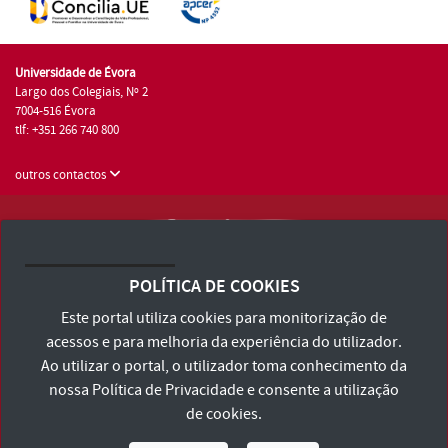
Universidade de Évora
Largo dos Colegiais, Nº 2
7004-516 Évora
tlf: +351 266 740 800
outros contactos
Universidade de Évora © 2026
Consulte os Termos e Condições e Política de Privacidade
POLÍTICA DE COOKIES
Declaração de Acessibilidade
Este portal utiliza cookies para monitorização de
acessos e para melhoria da experiência do utilizador.
Ao utilizar o portal, o utilizador toma conhecimento da
nossa
Política de Privacidade
e consente a utilização
de cookies.