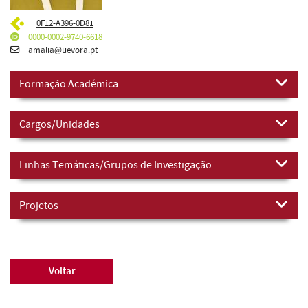
0F12-A396-0D81
0000-0002-9740-6618
amalia@uevora.pt
Formação Académica
Cargos/Unidades
Linhas Temáticas/Grupos de Investigação
Projetos
Voltar