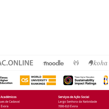
s Académicos
Serviços de Ação Social
ues de Cadaval
Largo Senhora da Natividade
7 Évora
7000-810 Évora