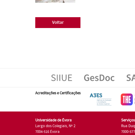
Voltar
Acreditações e Certificações
Universidade de Évora
Serviço
Largo dos Colegiais, Nº 2
Rua Duq
7004-516 Évora
7000-57