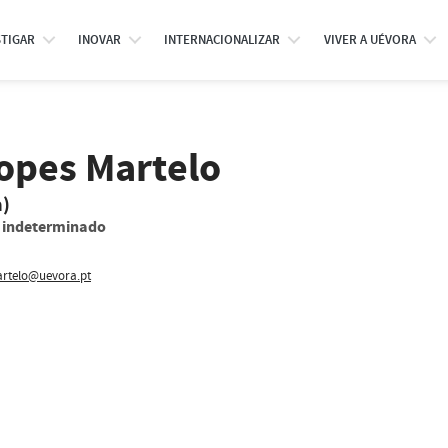
STIGAR
INOVAR
INTERNACIONALIZAR
VIVER A UÉVORA
Lopes Martelo
a)
o indeterminado
rtelo@uevora.pt