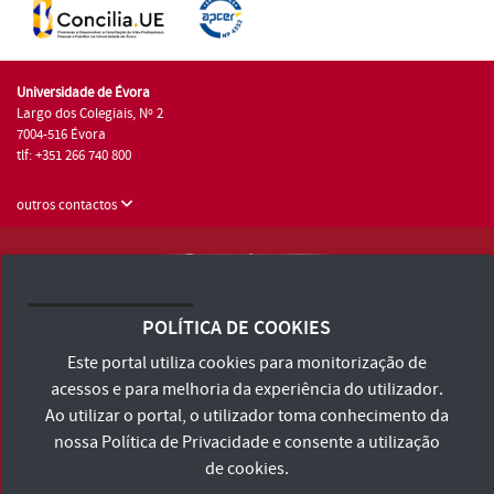
Universidade de Évora
Largo dos Colegiais, Nº 2
7004-516 Évora
tlf: +351 266 740 800
outros contactos
Universidade de Évora © 2026
Consulte os Termos e Condições e Política de Privacidade
POLÍTICA DE COOKIES
Declaração de Acessibilidade
Este portal utiliza cookies para monitorização de
acessos e para melhoria da experiência do utilizador.
Ao utilizar o portal, o utilizador toma conhecimento da
nossa
Política de Privacidade
e consente a utilização
de cookies.