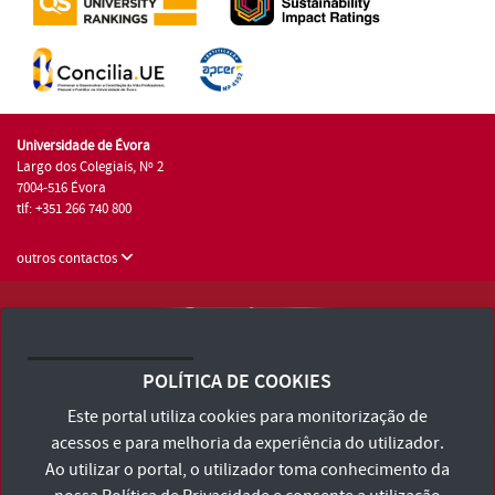
Universidade de Évora
Largo dos Colegiais, Nº 2
7004-516 Évora
tlf: +351 266 740 800
outros contactos
Universidade de Évora © 2026
Consulte os Termos e Condições e Política de Privacidade
POLÍTICA DE COOKIES
Declaração de Acessibilidade
Este portal utiliza cookies para monitorização de
acessos e para melhoria da experiência do utilizador.
Ao utilizar o portal, o utilizador toma conhecimento da