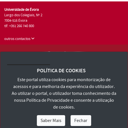
Universidade de Évora
Largo dos Colegiais, Nº 2
7004-516 Évora
tlf: +351 266 740 800
outros contactos
Universidade de Évora © 2026
Consulte os Termos e Condições e Política de Privacidade
POLÍTICA DE COOKIES
Declaração de Acessibilidade
Este portal utiliza cookies para monitorização de
acessos e para melhoria da experiência do utilizador.
Ao utilizar o portal, o utilizador toma conhecimento da
nossa
Política de Privacidade
e consente a utilização
de cookies.
Saber Mais
Fechar