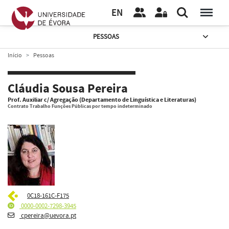
EN
PESSOAS
Início
Pessoas
Cláudia Sousa Pereira
Prof. Auxiliar c/ Agregação (Departamento de Linguística e Literaturas)
Contrato Trabalho Funções Públicas por tempo indeterminado
0C18-161C-F175
0000-0002-7298-3945
cpereira@uevora.pt