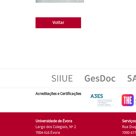
Voltar
Acreditações e Certificações
Universidade de Évora
Serviço
Largo dos Colegiais, Nº 2
Rua Duq
7004-516 Évora
7000-57