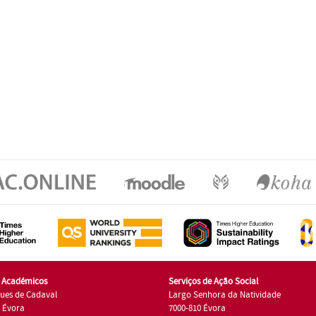
s Académicos
Serviços de Ação Social
ues de Cadaval
Largo Senhora da Natividade
7 Évora
7000-810 Évora