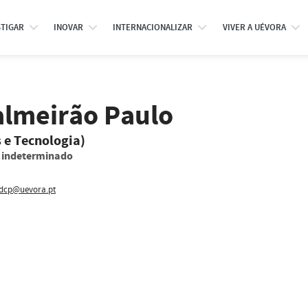
STIGAR
INOVAR
INTERNACIONALIZAR
VIVER A UÉVORA
Calmeirão Paulo
s e Tecnologia)
o indeterminado
cp@uevora.pt