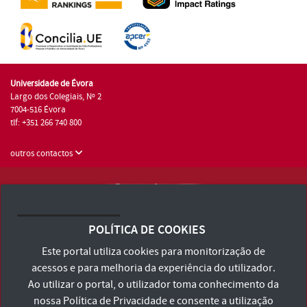
Universidade de Évora
Largo dos Colegiais, Nº 2
7004-516 Évora
tlf: +351 266 740 800
outros contactos
Universidade de Évora © 2026
Consulte os Termos e Condições e Política de Privacidade
POLÍTICA DE COOKIES
Declaração de Acessibilidade
Este portal utiliza cookies para monitorização de
acessos e para melhoria da experiência do utilizador.
Ao utilizar o portal, o utilizador toma conhecimento da
nossa
Política de Privacidade
e consente a utilização