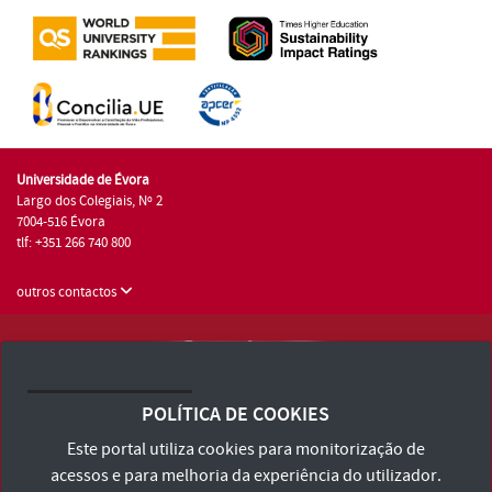
Universidade de Évora
Largo dos Colegiais, Nº 2
7004-516 Évora
tlf: +351 266 740 800
outros contactos
Universidade de Évora © 2026
Consulte os Termos e Condições e Política de Privacidade
POLÍTICA DE COOKIES
Declaração de Acessibilidade
Este portal utiliza cookies para monitorização de
acessos e para melhoria da experiência do utilizador.