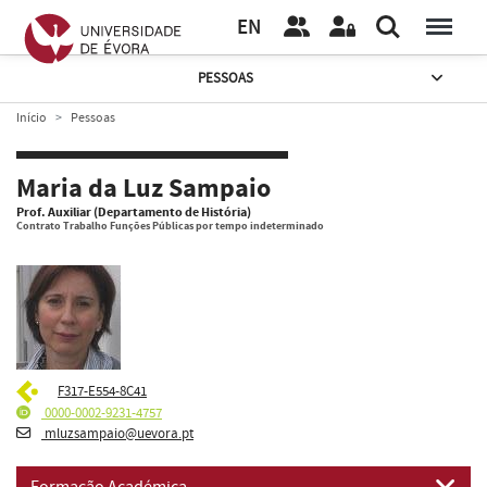
EN
PESSOAS
Início
Pessoas
Maria da Luz Sampaio
Prof. Auxiliar (Departamento de História)
Contrato Trabalho Funções Públicas por tempo indeterminado
F317-E554-8C41
0000-0002-9231-4757
mluzsampaio@uevora.pt
Formação Académica