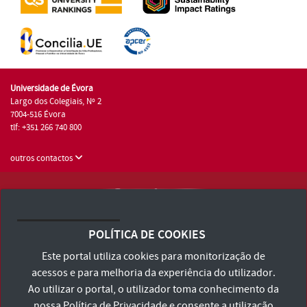
Universidade de Évora
Largo dos Colegiais, Nº 2
7004-516 Évora
tlf: +351 266 740 800
outros contactos
Universidade de Évora © 2026
Consulte os Termos e Condições e Política de Privacidade
POLÍTICA DE COOKIES
Declaração de Acessibilidade
Este portal utiliza cookies para monitorização de
acessos e para melhoria da experiência do utilizador.
Ao utilizar o portal, o utilizador toma conhecimento da
nossa
Política de Privacidade
e consente a utilização