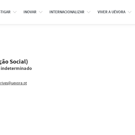
STIGAR
INOVAR
INTERNACIONALIZAR
VIVER A UÉVORA
ção Social)
o indeterminado
rives@uevora.pt