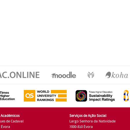
s Académicos
Serviços de Ação Social
ues de Cadaval
Largo Senhora da Natividade
7 Évora
7000-810 Évora