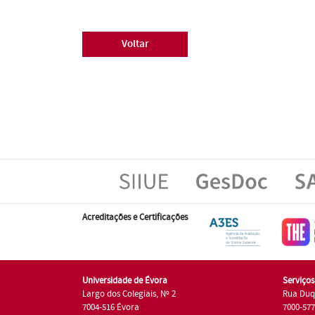
Voltar
Acreditações e Certificações
Universidade de Évora
Serviço
Largo dos Colegiais, Nº 2
Rua Duq
7004-516 Évora
7000-57