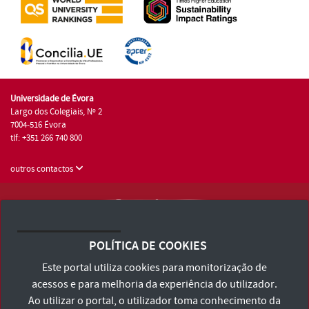
Universidade de Évora
Largo dos Colegiais, Nº 2
7004-516 Évora
tlf: +351 266 740 800
outros contactos
Universidade de Évora © 2026
Consulte os Termos e Condições e Política de Privacidade
POLÍTICA DE COOKIES
Declaração de Acessibilidade
Este portal utiliza cookies para monitorização de
acessos e para melhoria da experiência do utilizador.
Ao utilizar o portal, o utilizador toma conhecimento da