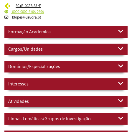
3C1B-0CE8-837F
0000-0002-6705-2695
blopes@uevora.pt
Formação Académica
Cargos/Unidades
Domínios/Especializações
Interesses
Atividades
Linhas Temáticas/Grupos de Investigação