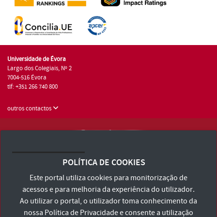
Universidade de Évora
Largo dos Colegiais, Nº 2
7004-516 Évora
tlf: +351 266 740 800
outros contactos
Universidade de Évora © 2026
Consulte os Termos e Condições e Política de Privacidade
POLÍTICA DE COOKIES
Declaração de Acessibilidade
Este portal utiliza cookies para monitorização de
acessos e para melhoria da experiência do utilizador.
Ao utilizar o portal, o utilizador toma conhecimento da
nossa
Política de Privacidade
e consente a utilização