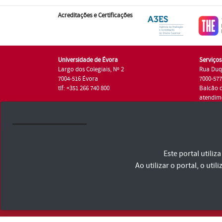
Acreditações e Certificações
Universidade de Évora
Serviço
Largo dos Colegiais, Nº 2
Rua Duq
7004-516 Évora
7000-57
tlf: +351 266 740 800
Balcão 
atendim
tlf.: +35
Universidade de Évora © 2026
Este portal utili
Consulte os Termos e Condições e Política de Privacidade
Declaração de Acessibilidade
Ao utilizar o portal, o u