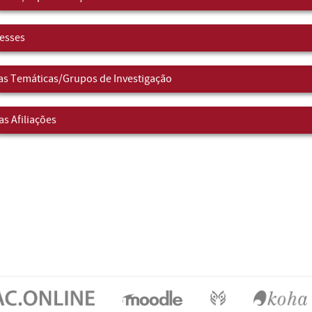
resses
as Temáticas/Grupos de Investigação
as Afiliações