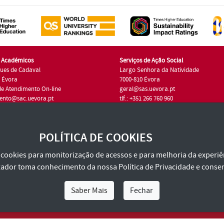
s Académicos
Serviços de Ação Social
ues de Cadaval
Largo Senhora da Natividade
7 Évora
7000-810 Évora
de Atendimento On-line
geral@sas.uevora.pt
ento@sac.uevora.pt
tlf.: +351 266 760 960
1 266 760 220
POLÍTICA DE COOKIES
za cookies para monitorização de acessos e para melhoria da experiên
tilizador toma conhecimento da nossa
Política de Privacidade
e consen
Saber Mais
Fechar