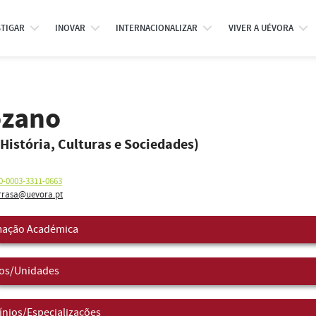
STIGAR
INOVAR
INTERNACIONALIZAR
VIVER A UÉVORA
ozano
 História, Culturas e Sociedades)
0-0003-3311-0663
rrasa@uevora.pt
ação Académica
os/Unidades
nios/Especializações