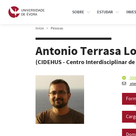
SOBRE
ESTUDAR
INVE
Início
Pessoas
Antonio Terrasa L
(CIDEHUS - Centro Interdisciplinar de
000
ate
Form
Carg
Domí