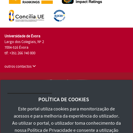
Universidade de Évora
Largo dos Colegiais, Nº 2
7004-516 Évora
tlf: +351 266 740 800
outros contactos
Universidade de Évora © 2026
Consulte os Termos e Condições e Política de Privacidade
POLÍTICA DE COOKIES
Declaração de Acessibilidade
Este portal utiliza cookies para monitorização de
acessos e para melhoria da experiência do utilizador.
Ao utilizar o portal, o utilizador toma conhecimento da
nossa
Política de Privacidade
e consente a utilização