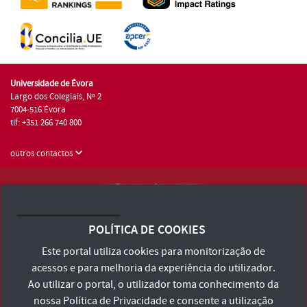
Universidade de Évora
Largo dos Colegiais, Nº 2
7004-516 Évora
tlf: +351 266 740 800
outros contactos
Universidade de Évora © 2026
Consulte os Termos e Condições e Política de Privacidade
POLÍTICA DE COOKIES
Declaração de Acessibilidade
Este portal utiliza cookies para monitorização de
acessos e para melhoria da experiência do utilizador.
Ao utilizar o portal, o utilizador toma conhecimento da
nossa
Política de Privacidade
e consente a utilização