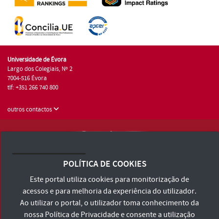
Universidade de Évora
Largo dos Colegiais, Nº 2
7004-516 Évora
tlf: +351 266 740 800
outros contactos
Universidade de Évora © 2026
Consulte os Termos e Condições e Política de Privacidade
POLÍTICA DE COOKIES
Declaração de Acessibilidade
Este portal utiliza cookies para monitorização de
acessos e para melhoria da experiência do utilizador.
Ao utilizar o portal, o utilizador toma conhecimento da
nossa
Política de Privacidade
e consente a utilização