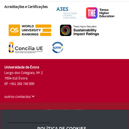
Acreditações e Certificações
Universidade de Évora
Largo dos Colegiais, Nº 2
7004-516 Évora
tlf: +351 266 740 800
outros contactos
Universidade de Évora © 2026
Consulte os Termos e Condições e Política de Privacidade