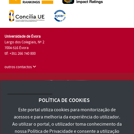
Universidade de Évora
Largo dos Colegiais, Nº 2
7004-516 Évora
tlf: +351 266 740 800
outros contactos
Universidade de Évora © 2026
Consulte os Termos e Condições e Política de Privacidade
POLÍTICA DE COOKIES
Declaração de Acessibilidade
Este portal utiliza cookies para monitorização de
acessos e para melhoria da experiência do utilizador.
Ao utilizar o portal, o utilizador toma conhecimento da
nossa
Política de Privacidade
e consente a utilização