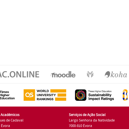
s Académicos
Serviços de Ação Social
ues de Cadaval
Largo Senhora da Natividade
7 Évora
7000-810 Évora