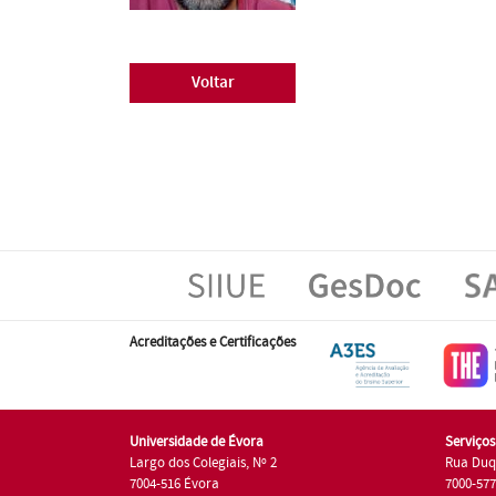
Voltar
Acreditações e Certificações
Universidade de Évora
Serviço
Largo dos Colegiais, Nº 2
Rua Duq
7004-516 Évora
7000-57