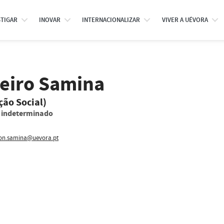
STIGAR
INOVAR
INTERNACIONALIZAR
VIVER A UÉVORA
veiro Samina
ção Social)
o indeterminado
ton.samina@uevora.pt