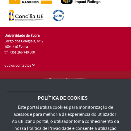
Universidade de Évora
Largo dos Colegiais, Nº 2
7004-516 Évora
tlf: +351 266 740 800
outros contactos
Universidade de Évora © 2026
Consulte os Termos e Condições e Política de Privacidade
POLÍTICA DE COOKIES
Declaração de Acessibilidade
Este portal utiliza cookies para monitorização de
acessos e para melhoria da experiência do utilizador.
Ao utilizar o portal, o utilizador toma conhecimento da
nossa
Política de Privacidade
e consente a utilização