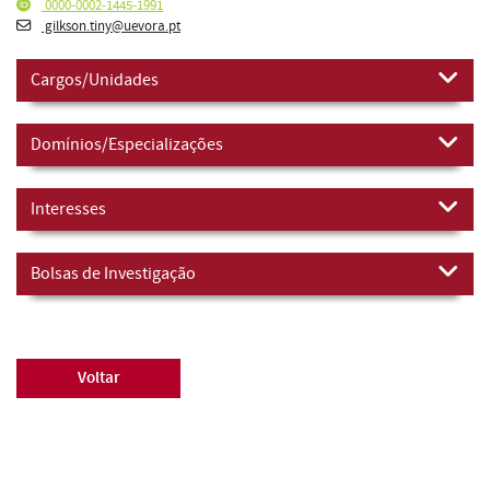
0000-0002-1445-1991
gilkson.tiny@uevora.pt
Cargos/Unidades
Domínios/Especializações
Interesses
Bolsas de Investigação
Voltar