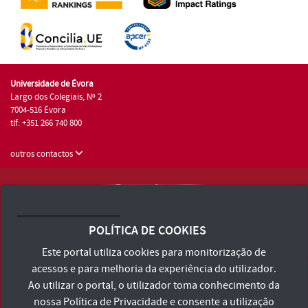
Universidade de Évora
Largo dos Colegiais, Nº 2
7004-516 Évora
tlf: +351 266 740 800
outros contactos
Universidade de Évora © 2026
Consulte os Termos e Condições e Política de Privacidade
POLÍTICA DE COOKIES
Declaração de Acessibilidade
Este portal utiliza cookies para monitorização de
acessos e para melhoria da experiência do utilizador.
Ao utilizar o portal, o utilizador toma conhecimento da
nossa
Política de Privacidade
e consente a utilização