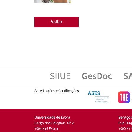
Voltar
Acreditações e Certificações
Universidade de Évora
Serviço
Largo dos Colegiais, Nº 2
Rua Duq
7004-516 Évora
7000-57