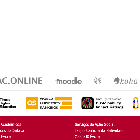
s Académicos
Serviços de Ação Social
ues de Cadaval
Largo Senhora da Natividade
7 Évora
7000-810 Évora