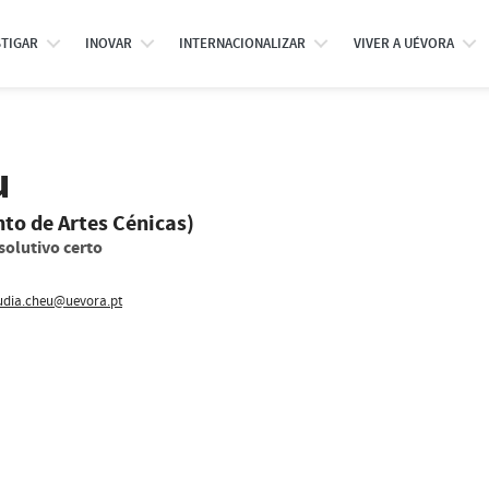
STIGAR
INOVAR
INTERNACIONALIZAR
VIVER A UÉVORA
u
to de Artes Cénicas)
solutivo certo
udia.cheu@uevora.pt