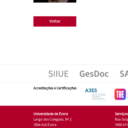
Voltar
Acreditações e Certificações
Universidade de Évora
Serviço
Largo dos Colegiais, Nº 2
Rua Duq
7004-516 Évora
7000-57