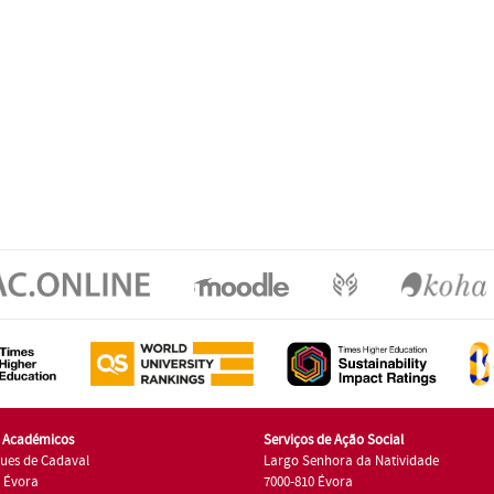
s Académicos
Serviços de Ação Social
ues de Cadaval
Largo Senhora da Natividade
7 Évora
7000-810 Évora