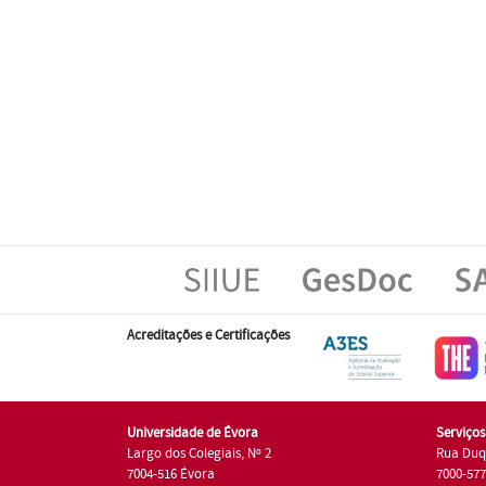
Acreditações e Certificações
Universidade de Évora
Serviço
Largo dos Colegiais, Nº 2
Rua Duq
7004-516 Évora
7000-57