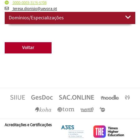
0000-0003-3175-5708
teresa.dionisio@uevora.pt
Domínios/Especializações
Voltar
Acreditações e Certificações