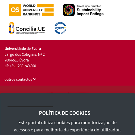
Universidade de Évora
Largo dos Colegiais, Nº 2
7004-516 Évora
tlf: +351 266 740 800
outros contactos
Universidade de Évora © 2026
Consulte os Termos e Condições e Política de Privacidade
POLÍTICA DE COOKIES
Declaração de Acessibilidade
Este portal utiliza cookies para monitorização de
acessos e para melhoria da experiência do utilizador.