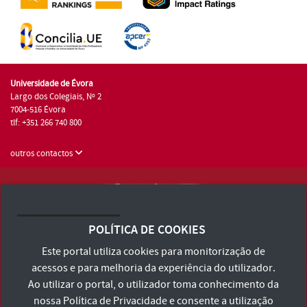
Universidade de Évora
Largo dos Colegiais, Nº 2
7004-516 Évora
tlf: +351 266 740 800
outros contactos
Universidade de Évora © 2026
Consulte os Termos e Condições e Política de Privacidade
POLÍTICA DE COOKIES
Declaração de Acessibilidade
Este portal utiliza cookies para monitorização de
acessos e para melhoria da experiência do utilizador.
Ao utilizar o portal, o utilizador toma conhecimento da
nossa
Política de Privacidade
e consente a utilização