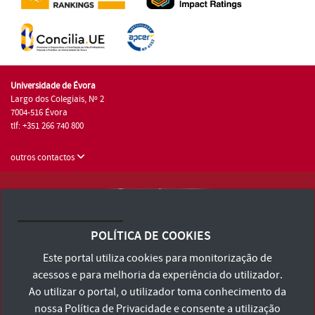
Universidade de Évora
Largo dos Colegiais, Nº 2
7004-516 Évora
tlf: +351 266 740 800
outros contactos
Universidade de Évora © 2026
Consulte os Termos e Condições e Política de Privacidade
POLÍTICA DE COOKIES
Declaração de Acessibilidade
Este portal utiliza cookies para monitorização de
acessos e para melhoria da experiência do utilizador.
Ao utilizar o portal, o utilizador toma conhecimento da
nossa
Política de Privacidade
e consente a utilização