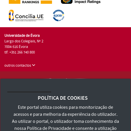
Universidade de Évora
Largo dos Colegiais, Nº 2
7004-516 Évora
tlf: +351 266 740 800
outros contactos
Universidade de Évora © 2026
Consulte os Termos e Condições e Política de Privacidade
POLÍTICA DE COOKIES
Declaração de Acessibilidade
Este portal utiliza cookies para monitorização de
acessos e para melhoria da experiência do utilizador.
Ao utilizar o portal, o utilizador toma conhecimento da
nossa
Política de Privacidade
e consente a utilização