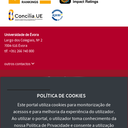
Universidade de Évora
Largo dos Colegiais, Nº 2
7004-516 Évora
tlf: +351 266 740 800
outros contactos
Universidade de Évora © 2026
Consulte os Termos e Condições e Política de Privacidade
POLÍTICA DE COOKIES
Declaração de Acessibilidade
Este portal utiliza cookies para monitorização de
acessos e para melhoria da experiência do utilizador.
Ao utilizar o portal, o utilizador toma conhecimento da
nossa
Política de Privacidade
e consente a utilização