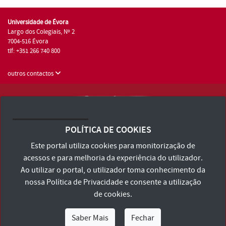
Universidade de Évora
Largo dos Colegiais, Nº 2
7004-516 Évora
tlf: +351 266 740 800
outros contactos
Universidade de Évora © 2026
Consulte os Termos e Condições e Política de Privacidade
POLÍTICA DE COOKIES
Declaração de Acessibilidade
Este portal utiliza cookies para monitorização de
acessos e para melhoria da experiência do utilizador.
Ao utilizar o portal, o utilizador toma conhecimento da
nossa
Política de Privacidade
e consente a utilização
de cookies.
Saber Mais
Fechar