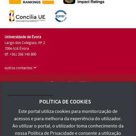
Universidade de Évora
Largo dos Colegiais, Nº 2
7004-516 Évora
tlf: +351 266 740 800
outros contactos
Universidade de Évora © 2026
Consulte os Termos e Condições e Política de Privacidade
POLÍTICA DE COOKIES
Declaração de Acessibilidade
Este portal utiliza cookies para monitorização de
acessos e para melhoria da experiência do utilizador.
Ao utilizar o portal, o utilizador toma conhecimento da
nossa
Política de Privacidade
e consente a utilização