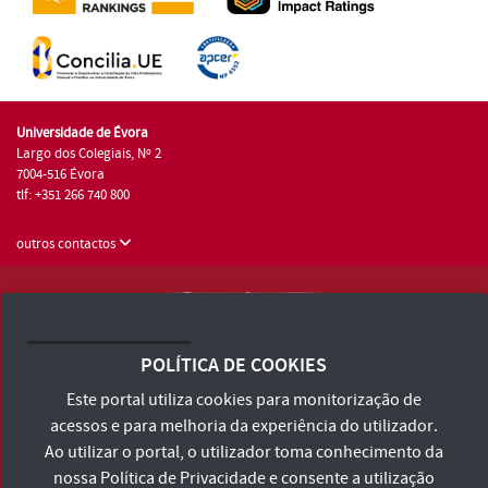
Universidade de Évora
Largo dos Colegiais, Nº 2
7004-516 Évora
tlf: +351 266 740 800
outros contactos
Universidade de Évora © 2026
Consulte os Termos e Condições e Política de Privacidade
POLÍTICA DE COOKIES
Declaração de Acessibilidade
Este portal utiliza cookies para monitorização de
acessos e para melhoria da experiência do utilizador.
Ao utilizar o portal, o utilizador toma conhecimento da
nossa
Política de Privacidade
e consente a utilização