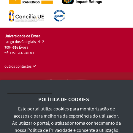
Universidade de Évora
Largo dos Colegiais, Nº 2
7004-516 Évora
tlf: +351 266 740 800
outros contactos
Universidade de Évora © 2026
Consulte os Termos e Condições e Política de Privacidade
POLÍTICA DE COOKIES
Declaração de Acessibilidade
Este portal utiliza cookies para monitorização de
acessos e para melhoria da experiência do utilizador.
Ao utilizar o portal, o utilizador toma conhecimento da
nossa
Política de Privacidade
e consente a utilização